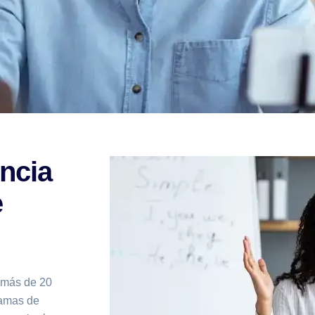
ncia
e
e más de 20
ramas de